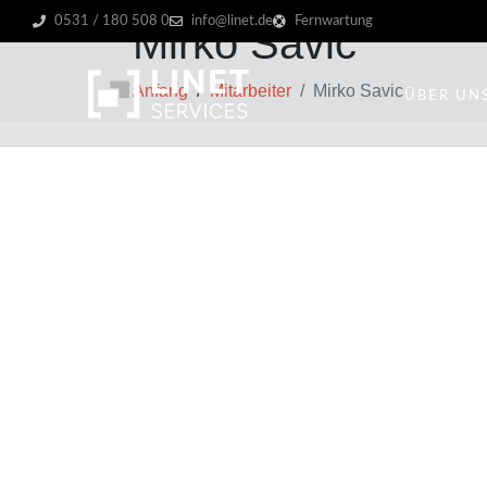
0531 / 180 508 0
info@linet.de
Fernwartung
Mirko Savic
Anfang
Mitarbeiter
Mirko Savic
ÜBER UN