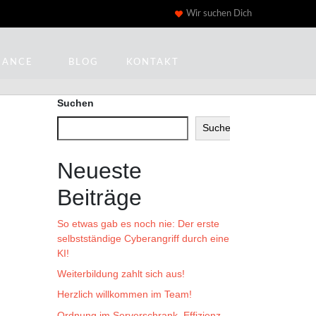
Wir suchen Dich
IANCE
BLOG
KONTAKT
Suchen
Suchen
Neueste
Beiträge
So etwas gab es noch nie: Der erste
selbstständige Cyberangriff durch eine
KI!
Weiterbildung zahlt sich aus!
Herzlich willkommen im Team!
Ordnung im Serverschrank, Effizienz