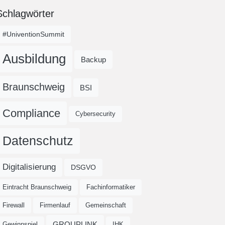
Schlagwörter
#UniventionSummit
Ausbildung
Backup
Braunschweig
BSI
Compliance
Cybersecurity
Datenschutz
Digitalisierung
DSGVO
Eintracht Braunschweig
Fachinformatiker
Firewall
Firmenlauf
Gemeinschaft
GROUPLINK
Gewinnspiel
IHK