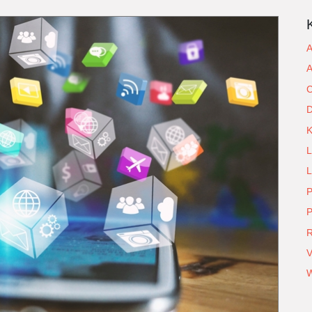
A
A
C
D
L
L
P
P
R
V
W