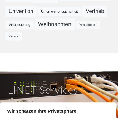
Univention
Vertrieb
Unternehmenssicherheit
Weihnachten
Virtualisierung
Weiterbildung
Zarafa
LINET Services
GmbH
Wir schätzen Ihre Privatsphäre
So läuft IT in Braunschweig.