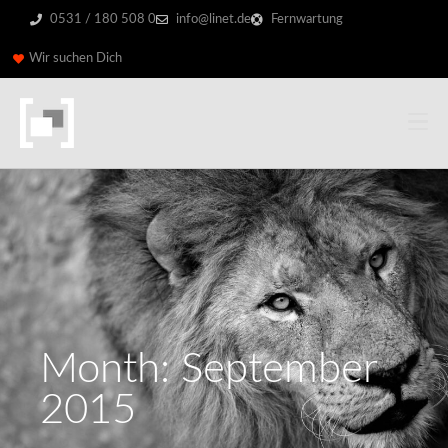
0531 / 180 508 0
info@linet.de
Fernwartung
Wir suchen Dich
Month: September
2015