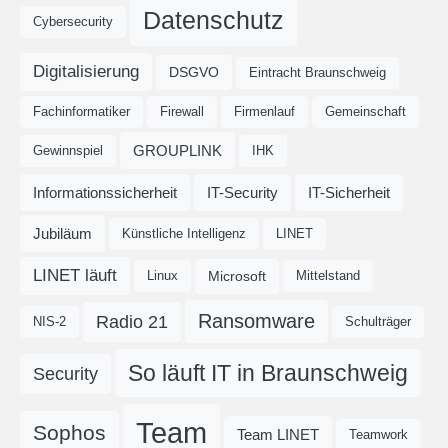
Datenschutz
Cybersecurity
Digitalisierung
DSGVO
Eintracht Braunschweig
Fachinformatiker
Firewall
Firmenlauf
Gemeinschaft
GROUPLINK
Gewinnspiel
IHK
Informationssicherheit
IT-Security
IT-Sicherheit
Jubiläum
Künstliche Intelligenz
LINET
LINET läuft
Microsoft
Linux
Mittelstand
Ransomware
Radio 21
NIS-2
Schulträger
So läuft IT in Braunschweig
Security
Team
Sophos
Team LINET
Teamwork