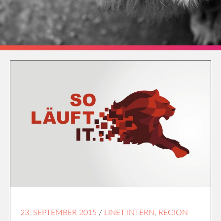
23. SEPTEMBER 2015
/
LINET INTERN
,
REGION