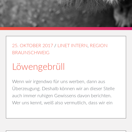
25. OKTOBER 2017
/
LINET INTERN
,
REGION
BRAUNSCHWEIG
Löwengebrüll
Wenn wir irgendwo für uns werben, dann aus
Überzeugung. Deshalb können wir an dieser Stelle
auch immer ruhigen Gewissens davon berichten.
Wer uns kennt, weiß also vermutlich, dass wir ein