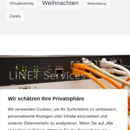
Weihnachten
Virtualisierung
Weiterbildung
Zarafa
LINET Services
GmbH
Wir schätzen Ihre Privatsphäre
So läuft IT in Braunschweig.
Wir verwenden Cookies, um Ihr Surferlebnis zu verbessern,
Hinter dem Turme 12a, 38114 Braunschweig
personalisierte Anzeigen oder Inhalte einzusetzen und
0531 / 180508 0
unseren Datenverkehr zu analysieren. Wenn Sie auf „Alle
info@linet.de