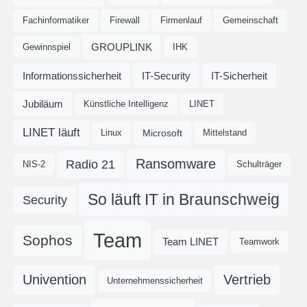
Fachinformatiker
Firewall
Firmenlauf
Gemeinschaft
GROUPLINK
Gewinnspiel
IHK
Informationssicherheit
IT-Security
IT-Sicherheit
Jubiläum
Künstliche Intelligenz
LINET
LINET läuft
Microsoft
Linux
Mittelstand
Ransomware
Radio 21
NIS-2
Schulträger
So läuft IT in Braunschweig
Security
Team
Sophos
Team LINET
Teamwork
Univention
Vertrieb
Unternehmenssicherheit