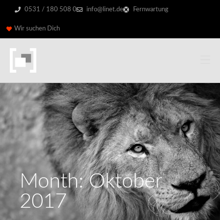
0531 / 180 508 0
info@linet.de
Fernwartung
Wir suchen Dich
Month: Oktober
2017