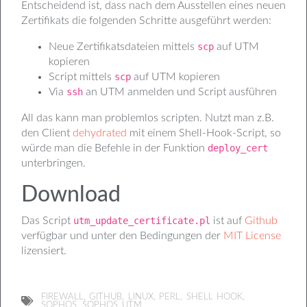
Entscheidend ist, dass nach dem Ausstellen eines neuen
Zertifikats die folgenden Schritte ausgeführt werden:
Neue Zertifikatsdateien mittels
scp
auf UTM
kopieren
Script mittels
scp
auf UTM kopieren
Via
ssh
an UTM anmelden und Script ausführen
All das kann man problemlos scripten. Nutzt man z.B.
den Client
dehydrated
mit einem Shell-Hook-Script, so
würde man die Befehle in der Funktion
deploy_cert
unterbringen.
Download
Das Script
utm_update_certificate.pl
ist auf
Github
verfügbar und unter den Bedingungen der
MIT License
lizensiert.
,
,
,
,
,
FIREWALL
GITHUB
LINUX
PERL
SHELL HOOK
,
SOPHOS
SOPHOS UTM