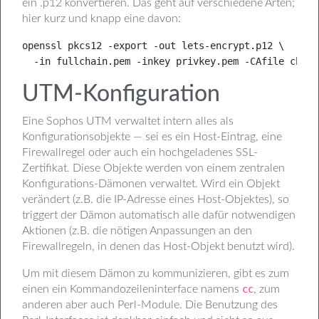
ein .p12 konvertieren. Das geht auf verschiedene Arten;
hier kurz und knapp eine davon:
openssl pkcs12 -export -out lets-encrypt.p12 \

  -in fullchain.pem -inkey privkey.pem -CAfile chain
UTM-Konfiguration
Eine Sophos UTM verwaltet intern alles als
Konfigurationsobjekte — sei es ein Host-Eintrag, eine
Firewallregel oder auch ein hochgeladenes SSL-
Zertifikat. Diese Objekte werden von einem zentralen
Konfigurations-Dämonen verwaltet. Wird ein Objekt
verändert (z.B. die IP-Adresse eines Host-Objektes), so
triggert der Dämon automatisch alle dafür notwendigen
Aktionen (z.B. die nötigen Anpassungen an den
Firewallregeln, in denen das Host-Objekt benutzt wird).
Um mit diesem Dämon zu kommunizieren, gibt es zum
einen ein Kommandozeileninterface namens
cc
, zum
anderen aber auch Perl-Module. Die Benutzung des