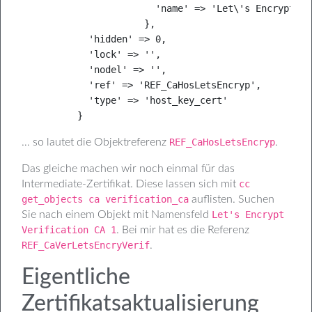
                        'name' => 'Let\'s Encrypt'

                      },

            'hidden' => 0,

            'lock' => '',

            'nodel' => '',

            'ref' => 'REF_CaHosLetsEncryp',

            'type' => 'host_key_cert'

          }
… so lautet die Objektreferenz
REF_CaHosLetsEncryp
.
Das gleiche machen wir noch einmal für das
Intermediate-Zertifikat. Diese lassen sich mit
cc
get_objects ca verification_ca
auflisten. Suchen
Sie nach einem Objekt mit Namensfeld
Let's Encrypt
Verification CA 1
. Bei mir hat es die Referenz
REF_CaVerLetsEncryVerif
.
Eigentliche
Zertifikatsaktualisierung