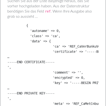
Suchen Sie aus der Liste dasjenige heraus, das Sie
vorher hochgeladen haben. Aus der Datenstruktur
benötigen Sie das Feld
ref
. Wenn Ihre Ausgabe also
grob so aussieht …
          {

            'autoname' => 0,

            'class' => 'ca',

            'data' => {

                        'ca' => 'REF_CaVerBunkuVerifC
                        'certificate' => '-----BEGIN
…

-----END CERTIFICATE-----

',

                        'comment' => '',

                        'encrypted' => 0,

                        'key' => '-----BEGIN PRIVATE
…

-----END PRIVATE KEY-----

',

                        'meta' => 'REF_CaMetCnbunkust