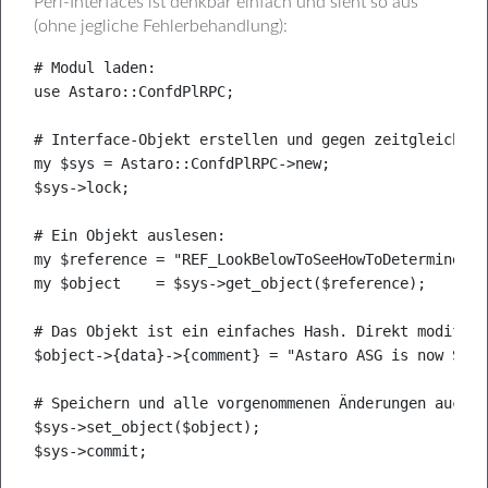
Perl-Interfaces ist denkbar einfach und sieht so aus
(ohne jegliche Fehlerbehandlung):
# Modul laden:

use Astaro::ConfdPlRPC;

# Interface-Objekt erstellen und gegen zeitgleiche Ä
my $sys = Astaro::ConfdPlRPC->new;

$sys->lock;

# Ein Objekt auslesen:

my $reference = "REF_LookBelowToSeeHowToDetermineThis
my $object    = $sys->get_object($reference);

# Das Objekt ist ein einfaches Hash. Direkt modifizie
$object->{data}->{comment} = "Astaro ASG is now Soph
# Speichern und alle vorgenommenen Änderungen auch w
$sys->set_object($object);

$sys->commit;
