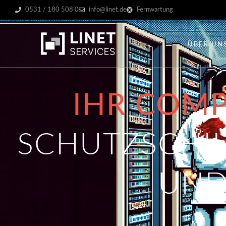
0531 / 180 508 0
info@linet.de
Fernwartung
ÜBER UN
IHR COMP
SCHUTZSCHI
UND