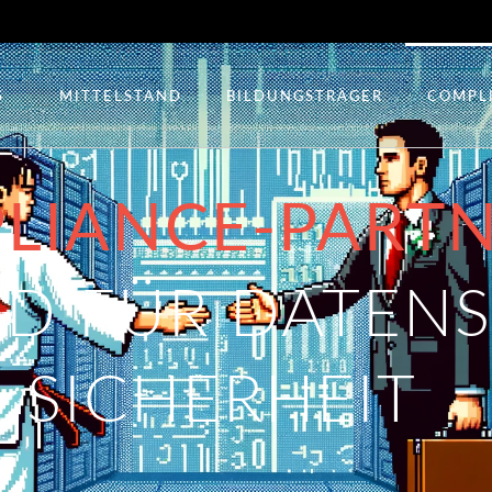
S
MITTELSTAND
BILDUNGSTRÄGER
COMPL
LIANCE-PARTN
LD FÜR DATEN
 SICHERHEIT