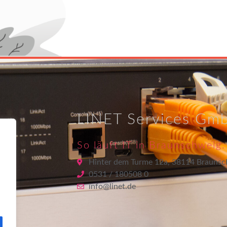
LINET Services Gm
So läuft IT in Braunschweig.
Hinter dem Turme 12a, 38114 Braunsc
0531 / 180508 0
info@linet.de