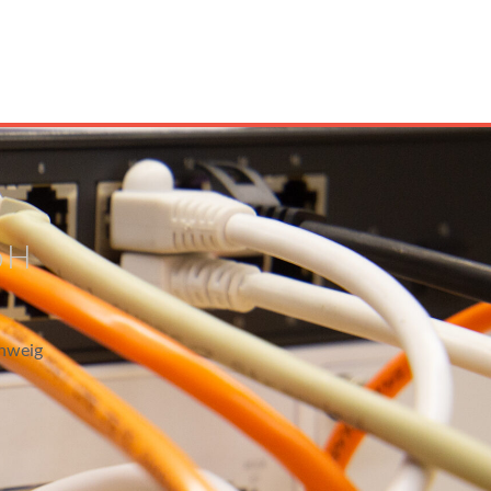
bH
hweig