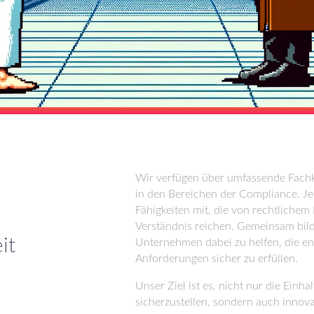
Wir verfügen über umfassende Fachk
in den Bereichen der Compliance. Jed
Fähigkeiten mit, die von rechtliche
Verständnis reichen. Gemeinsam bild
it
Unternehmen dabei zu helfen, die e
Anforderungen sicher zu erfüllen.
Unser Ziel ist es, nicht nur die Einh
sicherzustellen, sondern auch inno