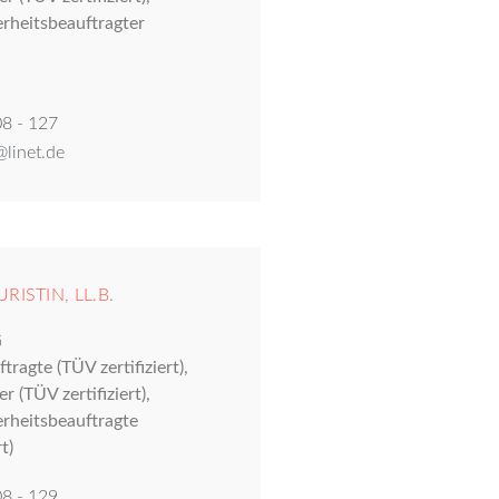
erheitsbeauftragter
8 - 127
linet.de
ISTIN, LL.B.
G
ragte (TÜV zertifiziert),
 (TÜV zertifiziert),
erheitsbeauftragte
t)
8 - 129