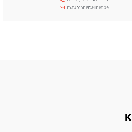
m.furchner@linet.de
K