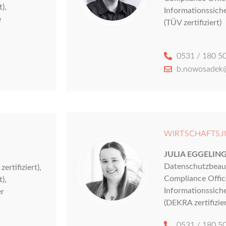
),
Informationssich
e
(TÜV zertifiziert)
0531 / 180 50
b.nowosadek@
WIRTSCHAFTSJUR
JULIA EGGELIN
Datenschutzbeauft
rtifiziert),
Compliance Officer
),
Informationssich
er
(DEKRA zertifizier
0531 / 180 50