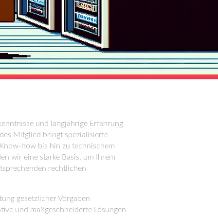
enntnisse und langjährige Erfahrung
es Mitglied bringt spezialisierte
m Know-how bis hin zu technischem
en wir eine starke Basis, um Ihrem
ntsprechenden rechtlichen
altung gesetzlicher Vorgaben
vative und maßgeschneiderte Lösungen