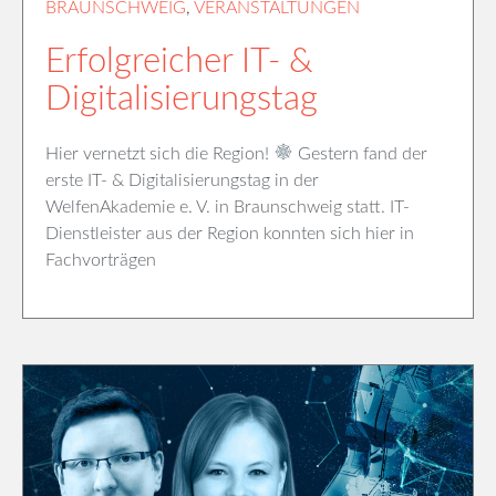
BRAUNSCHWEIG
,
VERANSTALTUNGEN
Erfolgreicher IT- &
Digitalisierungstag
Hier vernetzt sich die Region!
Gestern fand der
erste IT- & Digitalisierungstag in der
WelfenAkademie e. V. in Braunschweig statt. IT-
Dienstleister aus der Region konnten sich hier in
Fachvorträgen