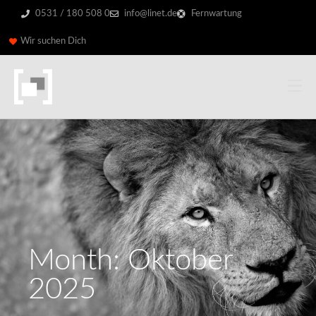
0531 / 180 508 0
info@linet.de
Fernwartung
Wir suchen Dich
Month: Oktober
2025