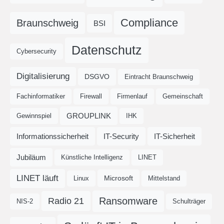
Compliance
Braunschweig
BSI
Datenschutz
Cybersecurity
Digitalisierung
DSGVO
Eintracht Braunschweig
Fachinformatiker
Firewall
Firmenlauf
Gemeinschaft
GROUPLINK
Gewinnspiel
IHK
Informationssicherheit
IT-Security
IT-Sicherheit
Jubiläum
Künstliche Intelligenz
LINET
LINET läuft
Microsoft
Linux
Mittelstand
Ransomware
Radio 21
NIS-2
Schulträger