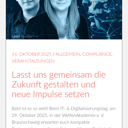
14. OKTOBER 2025
/
ALLGEMEIN
,
COMPLIANCE
,
VERANSTALTUNGEN
Lasst uns gemeinsam die
Zukunft gestalten und
neue Impulse setzen
Bald ist es so weit! Beim IT- & Digitalisierungstag, am
29. Oktober 2025, in der WelfenAkademie e. V.
Braunschweig erwarten euch kompakte