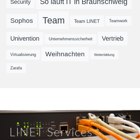
So läuft IT in Braunschweig
Security
Team
Sophos
Team LINET
Teamwork
Univention
Vertrieb
Unternehmenssicherheit
Weihnachten
Virtualisierung
Weiterbildung
Zarafa
LINET Services