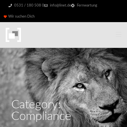
0531 / 180 508 0
info@linet.de
Fernwartung
Wir suchen Dich
Category:
Compliance