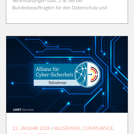
Veranstaltungen statt: z. B. bei der
Bundesbeauftragten für den Datenschutz und
13. JANUAR 2026
/
ALLGEMEIN
,
COMPLIANCE
,