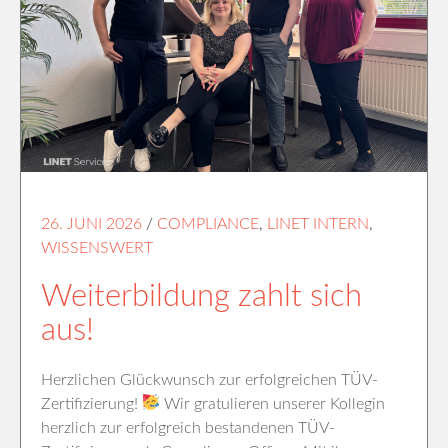
26. JUNI 2026
/
COMPLIANCE
,
LINET INTERN
,
WISSENSWERT
Weiterbildung zahlt sich
aus!
Herzlichen Glückwunsch zur erfolgreichen TÜV-
Zertifizierung!
Wir gratulieren unserer Kollegin
herzlich zur erfolgreich bestandenen TÜV-