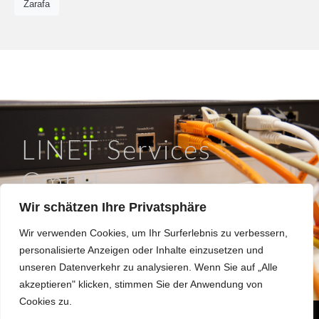
Zarafa
LINET Services
GmbH
Wir schätzen Ihre Privatsphäre
So läuft IT in Braunschweig.
Wir verwenden Cookies, um Ihr Surferlebnis zu verbessern,
Hinter dem Turme 12a, 38114 Braunschweig
personalisierte Anzeigen oder Inhalte einzusetzen und
0531 / 180508 0
unseren Datenverkehr zu analysieren. Wenn Sie auf „Alle
info@linet.de
akzeptieren" klicken, stimmen Sie der Anwendung von
Cookies zu.
Made 2022 with
in
Braunschweig