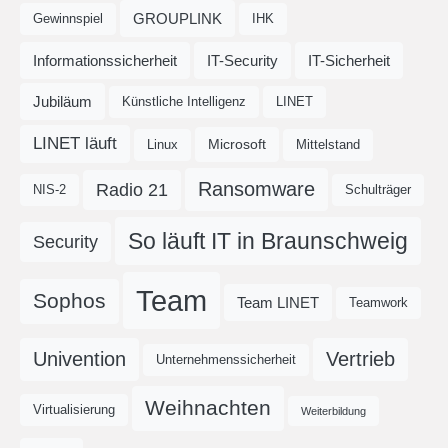
GROUPLINK
Gewinnspiel
IHK
Informationssicherheit
IT-Security
IT-Sicherheit
Jubiläum
Künstliche Intelligenz
LINET
LINET läuft
Microsoft
Linux
Mittelstand
Ransomware
Radio 21
NIS-2
Schulträger
So läuft IT in Braunschweig
Security
Team
Sophos
Team LINET
Teamwork
Univention
Vertrieb
Unternehmenssicherheit
Weihnachten
Virtualisierung
Weiterbildung