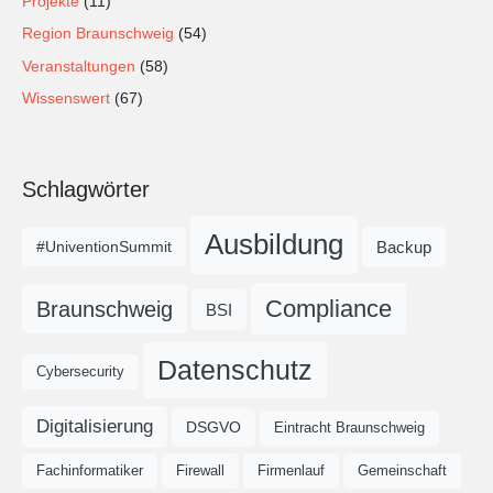
Projekte
(11)
Region Braunschweig
(54)
Veranstaltungen
(58)
Wissenswert
(67)
Schlagwörter
Ausbildung
Backup
#UniventionSummit
Compliance
Braunschweig
BSI
Datenschutz
Cybersecurity
Digitalisierung
DSGVO
Eintracht Braunschweig
Fachinformatiker
Firewall
Firmenlauf
Gemeinschaft