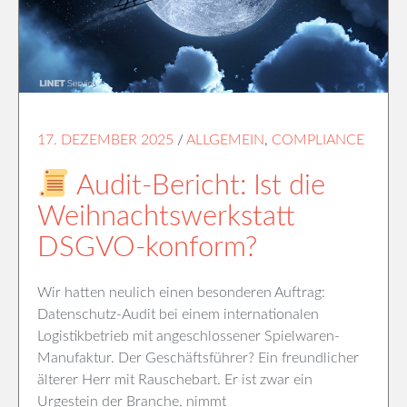
17. DEZEMBER 2025
/
ALLGEMEIN
,
COMPLIANCE
Audit-Bericht: Ist die
Weihnachtswerkstatt
DSGVO-konform?
Wir hatten neulich einen besonderen Auftrag:
Datenschutz-Audit bei einem internationalen
Logistikbetrieb mit angeschlossener Spielwaren-
Manufaktur. Der Geschäftsführer? Ein freundlicher
älterer Herr mit Rauschebart. Er ist zwar ein
Urgestein der Branche, nimmt