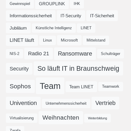
GROUPLINK
Gewinnspiel
IHK
Informationssicherheit
IT-Security
IT-Sicherheit
Jubiläum
Künstliche Intelligenz
LINET
LINET läuft
Microsoft
Linux
Mittelstand
Ransomware
Radio 21
NIS-2
Schulträger
So läuft IT in Braunschweig
Security
Team
Sophos
Team LINET
Teamwork
Univention
Vertrieb
Unternehmenssicherheit
Weihnachten
Virtualisierung
Weiterbildung
Zarafa