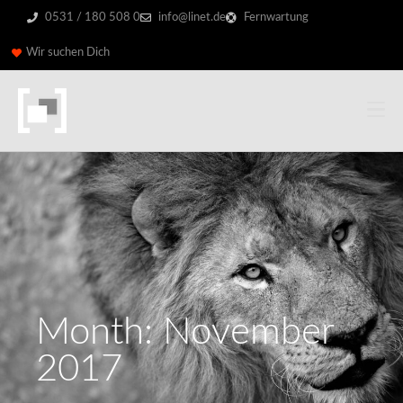
0531 / 180 508 0
info@linet.de
Fernwartung
Wir suchen Dich
Month: November
2017