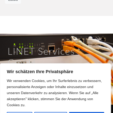
LINET Services
GmbH
Wir schätzen Ihre Privatsphäre
So läuft IT in Braunschweig.
Wir verwenden Cookies, um Ihr Surferlebnis zu verbessern,
Hinter dem Turme 12a, 38114 Braunschweig
personalisierte Anzeigen oder Inhalte einzusetzen und
0531 / 180508 0
unseren Datenverkehr zu analysieren. Wenn Sie auf „Alle
info@linet.de
akzeptieren" klicken, stimmen Sie der Anwendung von
Cookies zu.
Made 2022 with
in
Braunschweig