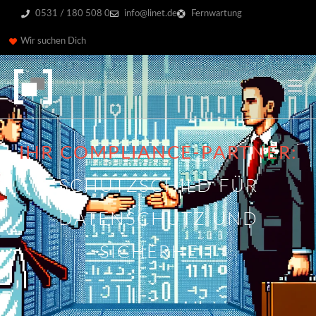
0531 / 180 508 0
info@linet.de
Fernwartung
Wir suchen Dich
IHR COMPLIANCE-PARTNER:
SCHUTZSCHILD FÜR
DATENSCHUTZ UND
SICHERHEIT