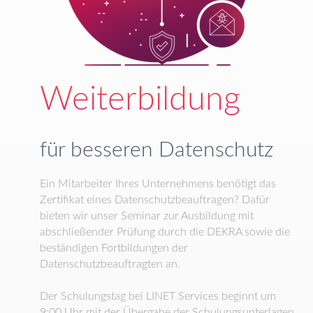
Weiterbildung
für besseren Datenschutz
Ein Mitarbeiter Ihres Unternehmens benötigt das
Zertifikat eines Datenschutzbeauftragen? Dafür
bieten wir unser Seminar zur Ausbildung mit
abschließender Prüfung durch die DEKRA sowie die
beständigen Fortbildungen der
Datenschutzbeauftragten an.
D
er Schulungstag bei LINET Services beginnt um
9:00 Uhr mit der Übergabe der Schulungsunterlagen