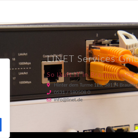
LINET Services Gm
So läuft IT in Braunschweig.
Hinter dem Turme 12a, 38114 Braunsc
0531 / 180508 0
info@linet.de