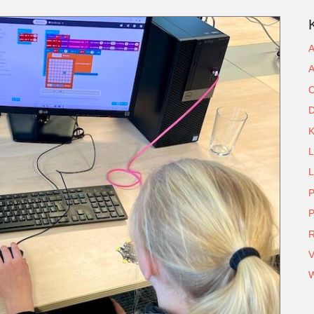
A
A
C
D
L
L
P
P
R
V
W