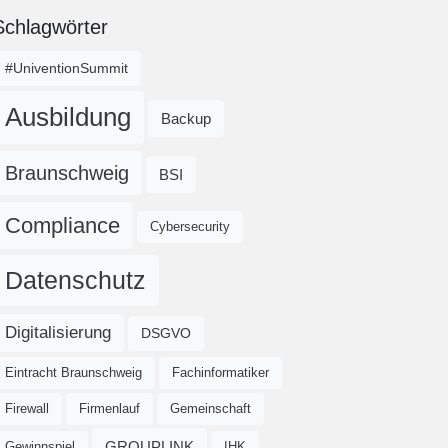
Schlagwörter
#UniventionSummit
Ausbildung
Backup
Braunschweig
BSI
Compliance
Cybersecurity
Datenschutz
Digitalisierung
DSGVO
Eintracht Braunschweig
Fachinformatiker
Firewall
Firmenlauf
Gemeinschaft
GROUPLINK
Gewinnspiel
IHK