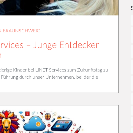
N BRAUNSCHWEIG
rvices – Junge Entdecker
n
gierige Kinder bei LINET Services zum Zukunftstag zu
 Führung durch unser Unternehmen, bei der die