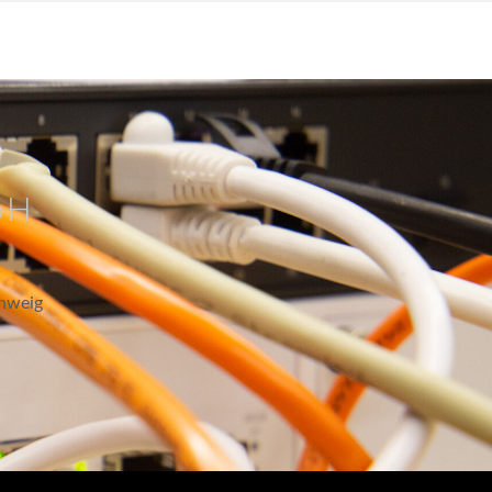
bH
hweig