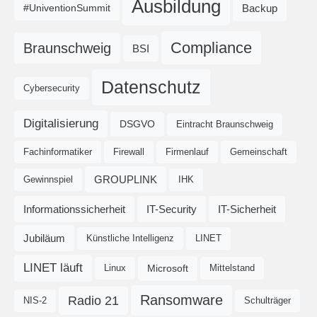
Ausbildung
Backup
#UniventionSummit
Compliance
Braunschweig
BSI
Datenschutz
Cybersecurity
Digitalisierung
DSGVO
Eintracht Braunschweig
Fachinformatiker
Firewall
Firmenlauf
Gemeinschaft
GROUPLINK
Gewinnspiel
IHK
Informationssicherheit
IT-Security
IT-Sicherheit
Jubiläum
Künstliche Intelligenz
LINET
LINET läuft
Microsoft
Linux
Mittelstand
Ransomware
Radio 21
NIS-2
Schulträger