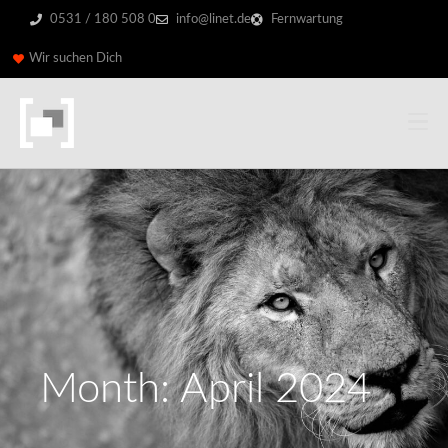
0531 / 180 508 0
info@linet.de
Fernwartung
Wir suchen Dich
Month: April 2024