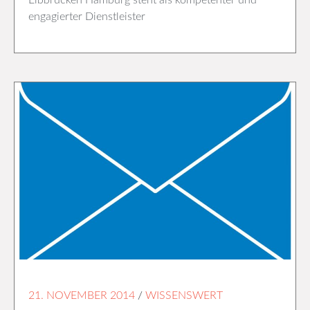
Elbbrücken Hamburg steht als kompetenter und
engagierter Dienstleister
21. NOVEMBER 2014
/
WISSENSWERT