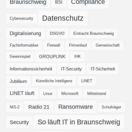
Compliance
Braunschweig
BSI
Datenschutz
Cybersecurity
Digitalisierung
DSGVO
Eintracht Braunschweig
Fachinformatiker
Firewall
Firmenlauf
Gemeinschaft
GROUPLINK
Gewinnspiel
IHK
Informationssicherheit
IT-Security
IT-Sicherheit
Jubiläum
Künstliche Intelligenz
LINET
LINET läuft
Microsoft
Linux
Mittelstand
Ransomware
Radio 21
NIS-2
Schulträger
So läuft IT in Braunschweig
Security