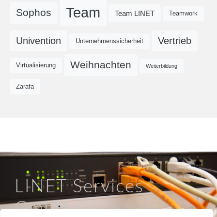
Team
Sophos
Team LINET
Teamwork
Univention
Vertrieb
Unternehmenssicherheit
Weihnachten
Virtualisierung
Weiterbildung
Zarafa
LINET Services
GmbH