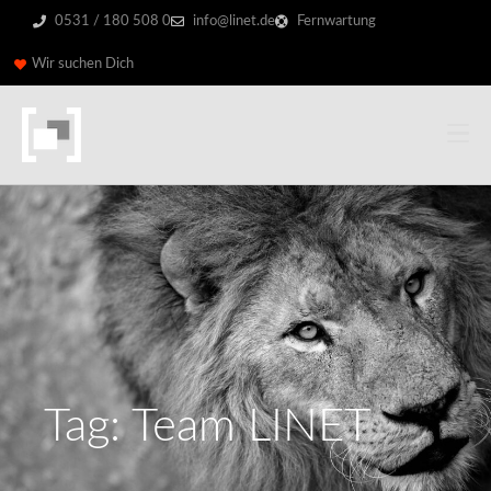
0531 / 180 508 0
info@linet.de
Fernwartung
Wir suchen Dich
Tag: Team LINET