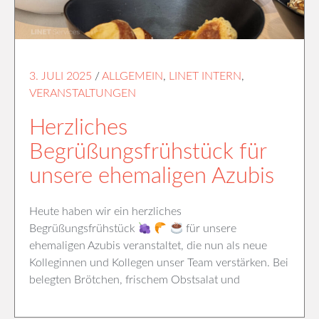
3. JULI 2025
/
ALLGEMEIN
,
LINET INTERN
,
VERANSTALTUNGEN
Herzliches
Begrüßungsfrühstück für
unsere ehemaligen Azubis
Heute haben wir ein herzliches
Begrüßungsfrühstück
für unsere
ehemaligen Azubis veranstaltet, die nun als neue
Kolleginnen und Kollegen unser Team verstärken. Bei
belegten Brötchen, frischem Obstsalat und