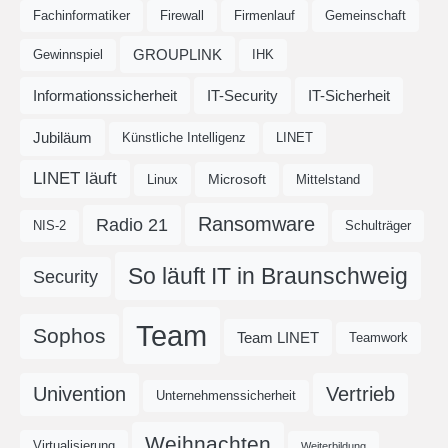
Fachinformatiker
Firewall
Firmenlauf
Gemeinschaft
GROUPLINK
Gewinnspiel
IHK
Informationssicherheit
IT-Security
IT-Sicherheit
Jubiläum
Künstliche Intelligenz
LINET
LINET läuft
Microsoft
Linux
Mittelstand
Ransomware
Radio 21
NIS-2
Schulträger
So läuft IT in Braunschweig
Security
Team
Sophos
Team LINET
Teamwork
Univention
Vertrieb
Unternehmenssicherheit
Weihnachten
Virtualisierung
Weiterbildung