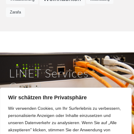
Zarafa
LINET Services
GmbH
Wir schätzen Ihre Privatsphäre
So läuft IT in Braunschweig.
Wir verwenden Cookies, um Ihr Surferlebnis zu verbessern,
Hinter dem Turme 12a, 38114 Braunschweig
personalisierte Anzeigen oder Inhalte einzusetzen und
0531 / 180508 0
unseren Datenverkehr zu analysieren. Wenn Sie auf „Alle
info@linet.de
akzeptieren" klicken, stimmen Sie der Anwendung von