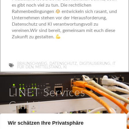
es gibt noch viel zu tun. Die rechtlichen
Rahmenbedingungen ‍
entwickeln sich rasant, und
Unternehmen stehen vor der Herausforderung,
Datenschutz und KI verantwortungsvoll zu
vereinen.Wir sind bereit, gemeinsam mit euch diese
Zukunft zu gestalten. ‍
,
,
,
BRAUNSCHWEIG
DATENSCHUTZ
DIGITALISIERUNG
IT
,
FÜR DEN MITTELSTAND
KI
LINET Services
GmbH
So läuft IT in Braunschweig.
Wir schätzen Ihre Privatsphäre
Hinter dem Turme 12a, 38114 Braunschweig