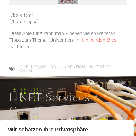
[/bs_citem]
[/bs_collapse]
Diese Anleitung kann man – neben vielen weiteren
Tipps zum Thema „Univention“ im
Univention-Blog
nachlesen.
,
,
,
LDAP
UCS@SCHOOL
UNIVENTION
UNIVENTION
PORTAL
LINET Services
GmbH
So läuft IT in Braunschweig.
Wir schätzen Ihre Privatsphäre
Hinter dem Turme 12a, 38114 Braunschweig