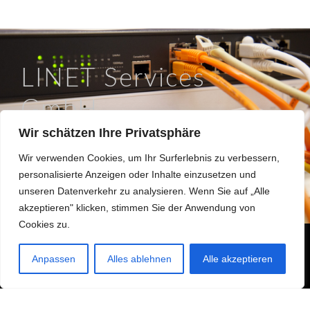
LINET Services
GmbH
Wir schätzen Ihre Privatsphäre
So läuft IT in Braunschweig.
Wir verwenden Cookies, um Ihr Surferlebnis zu verbessern,
Hinter dem Turme 12a, 38114 Braunschweig
personalisierte Anzeigen oder Inhalte einzusetzen und
0531 / 180508 0
unseren Datenverkehr zu analysieren. Wenn Sie auf „Alle
info@linet.de
akzeptieren" klicken, stimmen Sie der Anwendung von
Cookies zu.
Made 2022 with
in
Braunschweig
Anpassen
Alles ablehnen
Alle akzeptieren
Hinweisgeberformular
Datenschutzerklärung