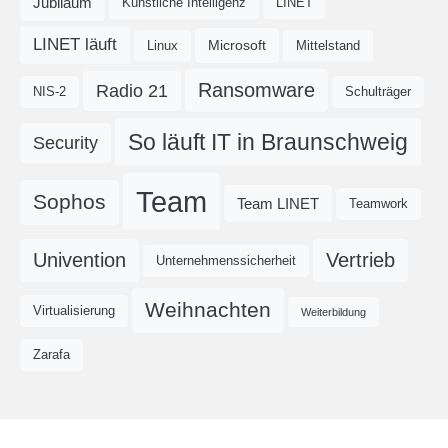
Jubiläum
Künstliche Intelligenz
LINET
LINET läuft
Microsoft
Linux
Mittelstand
Ransomware
Radio 21
NIS-2
Schulträger
So läuft IT in Braunschweig
Security
Team
Sophos
Team LINET
Teamwork
Univention
Vertrieb
Unternehmenssicherheit
Weihnachten
Virtualisierung
Weiterbildung
Zarafa