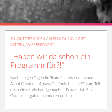
10. OKTOBER 2014
/
AUSBILDUNG
,
LINET
INTERN
,
WISSENSWERT
„Haben wir da schon ein
Programm für?!“
Nach einigen Tagen im Team fiel unserem neuen
Azubi Carsten auf, dass Telefonie bei LINET zum Teil
noch ein relativ handgemachter Prozess ist. Ein
Gedanke ergab den anderen und so