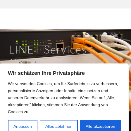
LINET Services
GmbH
Wir schätzen Ihre Privatsphäre
So läuft IT in Braunschweig.
Wir verwenden Cookies, um Ihr Surferlebnis zu verbessern,
Hinter dem Turme 12a, 38114 Braunschweig
personalisierte Anzeigen oder Inhalte einzusetzen und
0531 / 180508 0
unseren Datenverkehr zu analysieren. Wenn Sie auf „Alle
info@linet.de
akzeptieren" klicken, stimmen Sie der Anwendung von
Cookies zu.
Made 2022 with
in
Braunschweig
Anpassen
Alles ablehnen
Alle akzeptieren