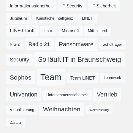
Informationssicherheit
IT-Security
IT-Sicherheit
Jubiläum
Künstliche Intelligenz
LINET
LINET läuft
Microsoft
Linux
Mittelstand
Ransomware
Radio 21
NIS-2
Schulträger
So läuft IT in Braunschweig
Security
Team
Sophos
Team LINET
Teamwork
Univention
Vertrieb
Unternehmenssicherheit
Weihnachten
Virtualisierung
Weiterbildung
Zarafa