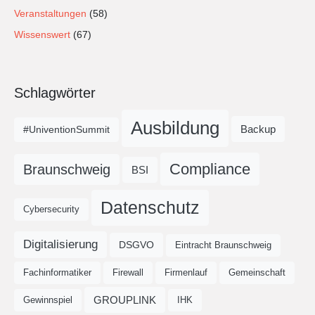
Veranstaltungen
(58)
Wissenswert
(67)
Schlagwörter
Ausbildung
Backup
#UniventionSummit
Compliance
Braunschweig
BSI
Datenschutz
Cybersecurity
Digitalisierung
DSGVO
Eintracht Braunschweig
Fachinformatiker
Firewall
Firmenlauf
Gemeinschaft
GROUPLINK
Gewinnspiel
IHK