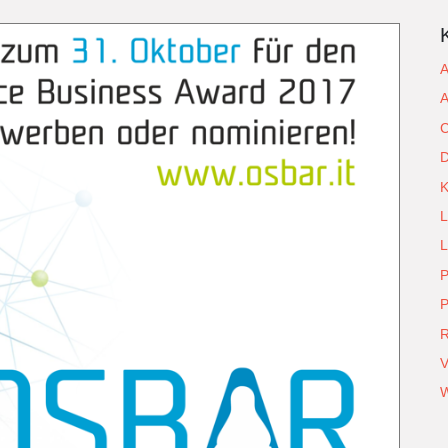
A
A
C
D
L
L
P
P
R
V
W