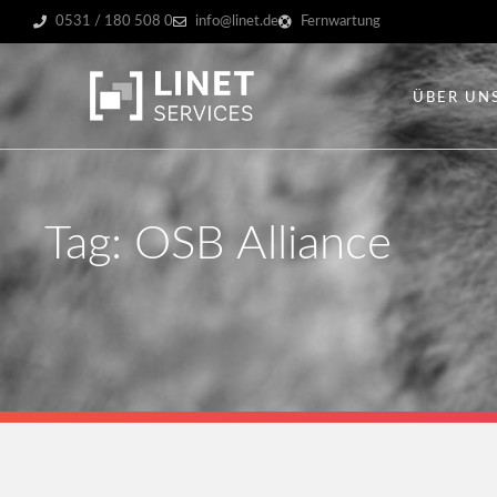
0531 / 180 508 0
info@linet.de
Fernwartung
ÜBER UN
Tag: OSB Alliance