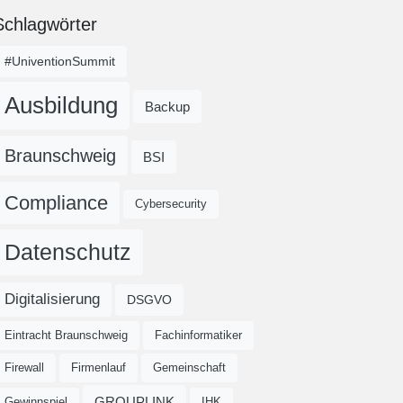
Schlagwörter
#UniventionSummit
Ausbildung
Backup
Braunschweig
BSI
Compliance
Cybersecurity
Datenschutz
Digitalisierung
DSGVO
Eintracht Braunschweig
Fachinformatiker
Firewall
Firmenlauf
Gemeinschaft
GROUPLINK
Gewinnspiel
IHK