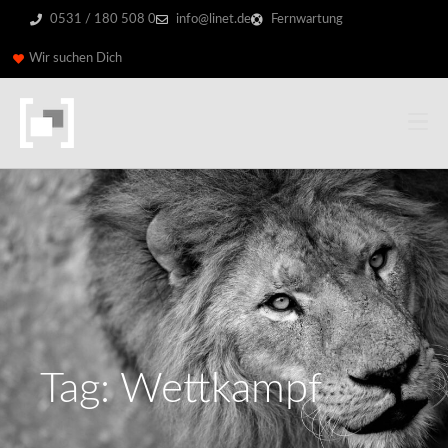
0531 / 180 508 0
info@linet.de
Fernwartung
Wir suchen Dich
Tag: Wettkampf