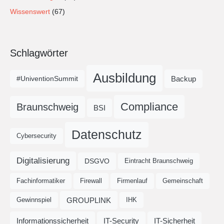
Wissenswert
(67)
Schlagwörter
Ausbildung
Backup
#UniventionSummit
Compliance
Braunschweig
BSI
Datenschutz
Cybersecurity
Digitalisierung
DSGVO
Eintracht Braunschweig
Fachinformatiker
Firewall
Firmenlauf
Gemeinschaft
GROUPLINK
Gewinnspiel
IHK
Informationssicherheit
IT-Security
IT-Sicherheit