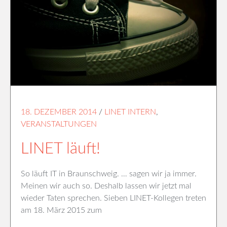
18. DEZEMBER 2014
/
LINET INTERN
,
VERANSTALTUNGEN
LINET läuft!
So läuft IT in Braunschweig. … sagen wir ja immer.
Meinen wir auch so. Deshalb lassen wir jetzt mal
wieder Taten sprechen. Sieben LINET-Kollegen treten
am 18. März 2015 zum