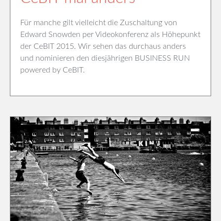
Für manche gilt vielleicht die Zuschaltung von
Edward Snowden per Videokonferenz als Höhepunkt
der CeBIT 2015. Wir sehen das durchaus anders
und nominieren den diesjährigen BUSINESS RUN
powered by CeBIT.