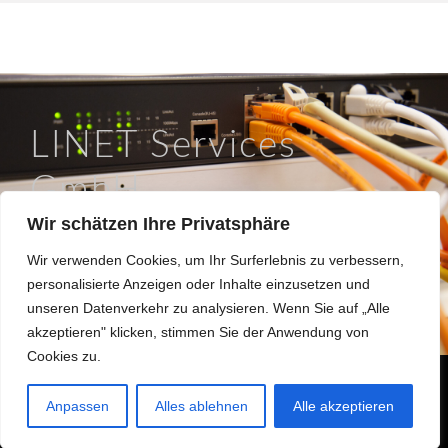
LINET Services
GmbH
Wir schätzen Ihre Privatsphäre
So läuft IT in Braunschweig.
Wir verwenden Cookies, um Ihr Surferlebnis zu verbessern,
Hinter dem Turme 12a, 38114 Braunschweig
personalisierte Anzeigen oder Inhalte einzusetzen und
0531 / 180508 0
unseren Datenverkehr zu analysieren. Wenn Sie auf „Alle
info@linet.de
akzeptieren" klicken, stimmen Sie der Anwendung von
Cookies zu.
Made 2022 with
in
Braunschweig
Anpassen
Alles ablehnen
Alle akzeptieren
Hinweisgeberformular