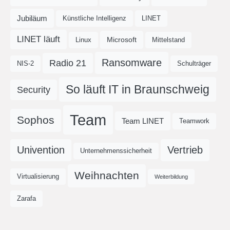
Jubiläum
Künstliche Intelligenz
LINET
LINET läuft
Microsoft
Linux
Mittelstand
Ransomware
Radio 21
NIS-2
Schulträger
So läuft IT in Braunschweig
Security
Team
Sophos
Team LINET
Teamwork
Univention
Vertrieb
Unternehmenssicherheit
Weihnachten
Virtualisierung
Weiterbildung
Zarafa