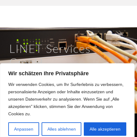
LINET Services
GmbH
Wir schätzen Ihre Privatsphäre
So läuft IT in Braunschweig.
Wir verwenden Cookies, um Ihr Surferlebnis zu verbessern,
Hinter dem Turme 12a, 38114 Braunschweig
personalisierte Anzeigen oder Inhalte einzusetzen und
0531 / 180508 0
unseren Datenverkehr zu analysieren. Wenn Sie auf „Alle
info@linet.de
akzeptieren" klicken, stimmen Sie der Anwendung von
Cookies zu.
Made 2022 with
in
Braunschweig
Anpassen
Alles ablehnen
Alle akzeptieren
Hinweisgeberformular