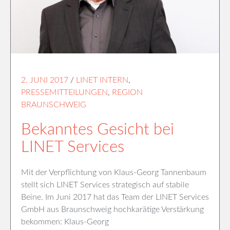
2. JUNI 2017
/
LINET INTERN
,
PRESSEMITTEILUNGEN
,
REGION
BRAUNSCHWEIG
Bekanntes Gesicht bei
LINET Services
Mit der Verpflichtung von Klaus-Georg Tannenbaum
stellt sich LINET Services strategisch auf stabile
Beine. Im Juni 2017 hat das Team der LINET Services
GmbH aus Braunschweig hochkarätige Verstärkung
bekommen: Klaus-Georg