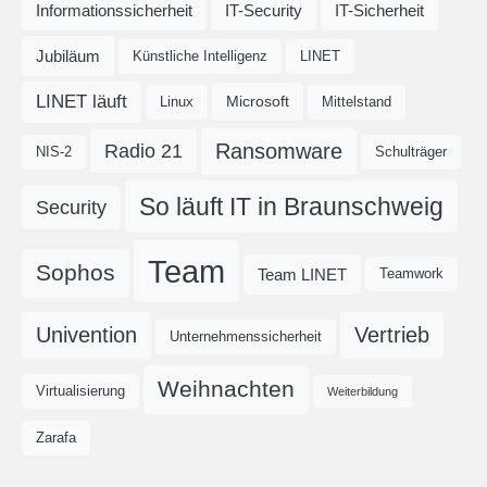
Informationssicherheit
IT-Security
IT-Sicherheit
Jubiläum
Künstliche Intelligenz
LINET
LINET läuft
Microsoft
Linux
Mittelstand
Ransomware
Radio 21
NIS-2
Schulträger
So läuft IT in Braunschweig
Security
Team
Sophos
Team LINET
Teamwork
Univention
Vertrieb
Unternehmenssicherheit
Weihnachten
Virtualisierung
Weiterbildung
Zarafa