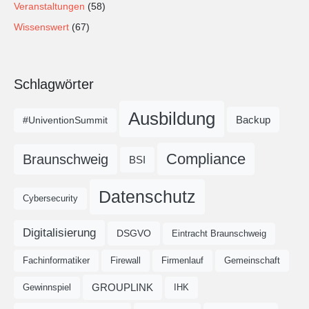
Veranstaltungen
(58)
Wissenswert
(67)
Schlagwörter
Ausbildung
Backup
#UniventionSummit
Compliance
Braunschweig
BSI
Datenschutz
Cybersecurity
Digitalisierung
DSGVO
Eintracht Braunschweig
Fachinformatiker
Firewall
Firmenlauf
Gemeinschaft
GROUPLINK
Gewinnspiel
IHK