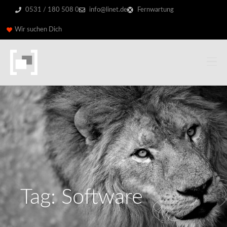
0531 / 180 508 0
info@linet.de
Fernwartung
Wir suchen Dich
Tag: Software