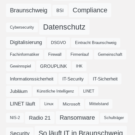
Compliance
Braunschweig
BSI
Datenschutz
Cybersecurity
Digitalisierung
DSGVO
Eintracht Braunschweig
Fachinformatiker
Firewall
Firmenlauf
Gemeinschaft
GROUPLINK
Gewinnspiel
IHK
Informationssicherheit
IT-Security
IT-Sicherheit
Jubiläum
Künstliche Intelligenz
LINET
LINET läuft
Microsoft
Linux
Mittelstand
Ransomware
Radio 21
NIS-2
Schulträger
So läuft IT in Braunschweig
Security