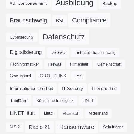
Ausbildung
Backup
#UniventionSummit
Compliance
Braunschweig
BSI
Datenschutz
Cybersecurity
Digitalisierung
DSGVO
Eintracht Braunschweig
Fachinformatiker
Firewall
Firmenlauf
Gemeinschaft
GROUPLINK
Gewinnspiel
IHK
Informationssicherheit
IT-Security
IT-Sicherheit
Jubiläum
Künstliche Intelligenz
LINET
LINET läuft
Microsoft
Linux
Mittelstand
Ransomware
Radio 21
NIS-2
Schulträger