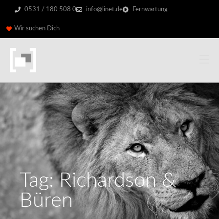
0531 / 180 508 0
info@linet.de
Fernwartung
Wir suchen Dich
Tag: Richardson &
Büren