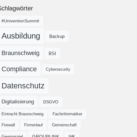
Schlagwörter
#UniventionSummit
Ausbildung
Backup
Braunschweig
BSI
Compliance
Cybersecurity
Datenschutz
Digitalisierung
DSGVO
Eintracht Braunschweig
Fachinformatiker
Firewall
Firmenlauf
Gemeinschaft
GROUPLINK
Gewinnspiel
IHK