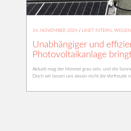
14. NOVEMBER 2024
/
LINET INTERN
,
WISSE
Unabhängiger und effizie
Photovoltaikanlage bringt
Aktuell mag der Himmel grau sein, und die Sonne z
Doch wir lassen uns davon nicht die Vorfreude