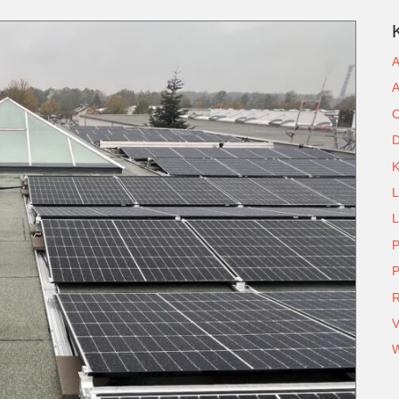
A
A
C
D
L
L
P
P
R
V
W