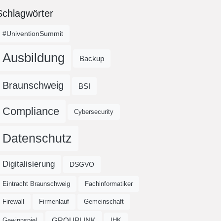
Schlagwörter
#UniventionSummit
Ausbildung
Backup
Braunschweig
BSI
Compliance
Cybersecurity
Datenschutz
Digitalisierung
DSGVO
Eintracht Braunschweig
Fachinformatiker
Firewall
Firmenlauf
Gemeinschaft
GROUPLINK
Gewinnspiel
IHK