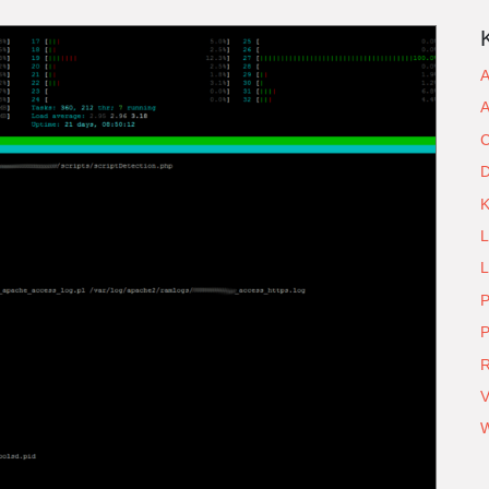
A
A
C
D
L
L
P
P
R
V
W