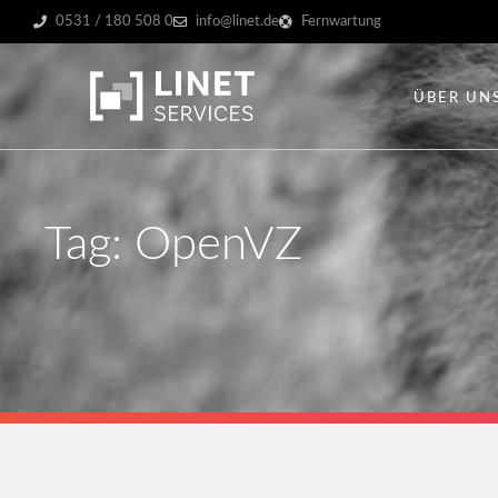
0531 / 180 508 0
info@linet.de
Fernwartung
ÜBER UN
Tag: OpenVZ