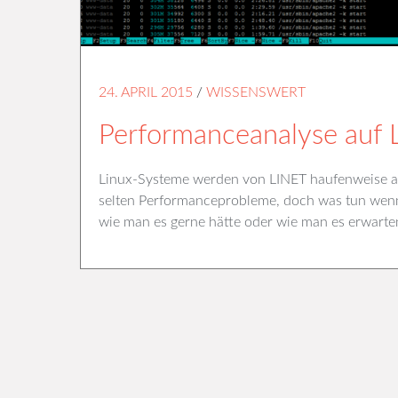
24. APRIL 2015
/
WISSENSWERT
Performanceanalyse auf 
Linux-Systeme werden von LINET haufenweise adm
selten Performanceprobleme, doch was tun wenn 
wie man es gerne hätte oder wie man es erwart