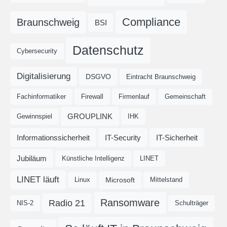
Compliance
Braunschweig
BSI
Datenschutz
Cybersecurity
Digitalisierung
DSGVO
Eintracht Braunschweig
Fachinformatiker
Firewall
Firmenlauf
Gemeinschaft
GROUPLINK
Gewinnspiel
IHK
Informationssicherheit
IT-Security
IT-Sicherheit
Jubiläum
Künstliche Intelligenz
LINET
LINET läuft
Microsoft
Linux
Mittelstand
Ransomware
Radio 21
NIS-2
Schulträger