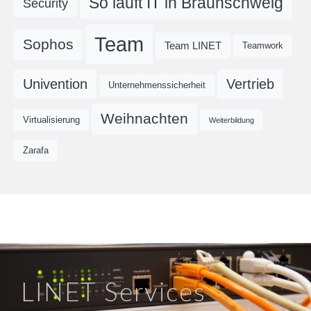
So läuft IT in Braunschweig
Security
Team
Sophos
Team LINET
Teamwork
Univention
Vertrieb
Unternehmenssicherheit
Weihnachten
Virtualisierung
Weiterbildung
Zarafa
LINET Services