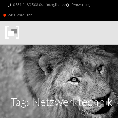
0531 / 180 508 0
info@linet.de
Fernwartung
Wir suchen Dich
Tag: Netzwerktechnik