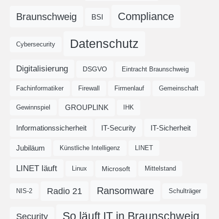
Compliance
Braunschweig
BSI
Datenschutz
Cybersecurity
Digitalisierung
DSGVO
Eintracht Braunschweig
Fachinformatiker
Firewall
Firmenlauf
Gemeinschaft
GROUPLINK
Gewinnspiel
IHK
Informationssicherheit
IT-Security
IT-Sicherheit
Jubiläum
Künstliche Intelligenz
LINET
LINET läuft
Microsoft
Linux
Mittelstand
Ransomware
Radio 21
NIS-2
Schulträger
So läuft IT in Braunschweig
Security