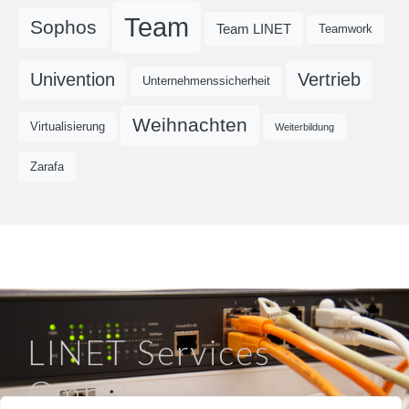
Team
Sophos
Team LINET
Teamwork
Univention
Vertrieb
Unternehmenssicherheit
Weihnachten
Virtualisierung
Weiterbildung
Zarafa
LINET Services
GmbH