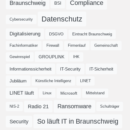
Compliance
Braunschweig
BSI
Datenschutz
Cybersecurity
Digitalisierung
DSGVO
Eintracht Braunschweig
Fachinformatiker
Firewall
Firmenlauf
Gemeinschaft
GROUPLINK
Gewinnspiel
IHK
Informationssicherheit
IT-Security
IT-Sicherheit
Jubiläum
Künstliche Intelligenz
LINET
LINET läuft
Microsoft
Linux
Mittelstand
Ransomware
Radio 21
NIS-2
Schulträger
So läuft IT in Braunschweig
Security