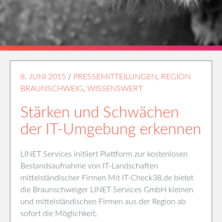
8. JUNI 2015
/
PRESSEMITTEILUNGEN
,
REGION
BRAUNSCHWEIG
,
WISSENSWERT
Stärken und Schwächen
der IT-Umgebung erkennen
LINET Services initiiert Plattform zur kostenlosen
Bestandsaufnahme von IT-Landschaften
mittelständischer Firmen Mit IT-Check38.de bietet
die Braunschweiger LINET Services GmbH kleinen
und mittelständischen Firmen aus der Region ab
sofort die Möglichkeit,