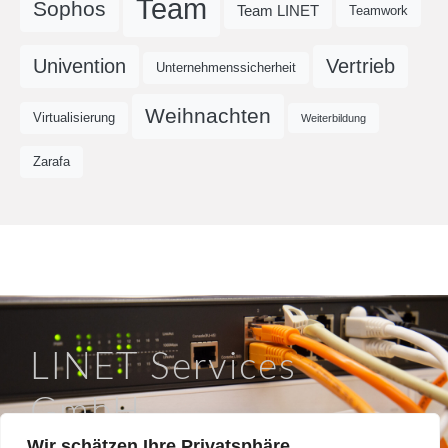
Team
Sophos
Team LINET
Teamwork
Univention
Vertrieb
Unternehmenssicherheit
Weihnachten
Virtualisierung
Weiterbildung
Zarafa
LINET Services
GmbH
Wir schätzen Ihre Privatsphäre