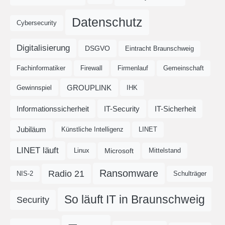
Datenschutz
Cybersecurity
Digitalisierung
DSGVO
Eintracht Braunschweig
Fachinformatiker
Firewall
Firmenlauf
Gemeinschaft
GROUPLINK
Gewinnspiel
IHK
Informationssicherheit
IT-Security
IT-Sicherheit
Jubiläum
Künstliche Intelligenz
LINET
LINET läuft
Microsoft
Linux
Mittelstand
Ransomware
Radio 21
NIS-2
Schulträger
So läuft IT in Braunschweig
Security