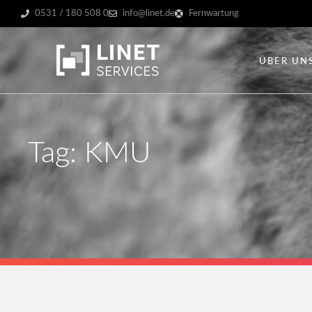
0531 / 180 508 0
info@linet.de
Fernwartung
ÜBER UN
Tag: KMU