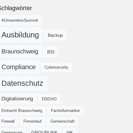
Schlagwörter
#UniventionSummit
Ausbildung
Backup
Braunschweig
BSI
Compliance
Cybersecurity
Datenschutz
Digitalisierung
DSGVO
Eintracht Braunschweig
Fachinformatiker
Firewall
Firmenlauf
Gemeinschaft
GROUPLINK
Gewinnspiel
IHK