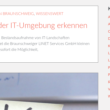
N BRAUNSCHWEIG
,
WISSENSWERT
A
der IT-Umgebung erkennen
A
C
sen Bestandsaufnahme von IT-Landschaften
D
tet die Braunschweiger LINET Services GmbH kleinen
sofort die Möglichkeit,
L
L
P
P
R
V
W