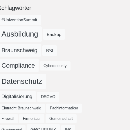
Schlagwörter
#UniventionSummit
Ausbildung
Backup
Braunschweig
BSI
Compliance
Cybersecurity
Datenschutz
Digitalisierung
DSGVO
Eintracht Braunschweig
Fachinformatiker
Firewall
Firmenlauf
Gemeinschaft
GROUPLINK
Gewinnspiel
IHK