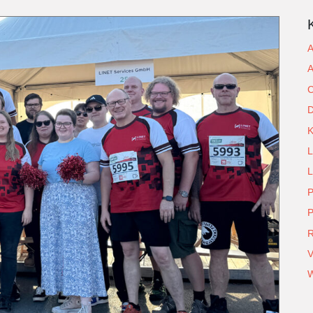
A
A
C
D
L
L
P
P
R
V
W