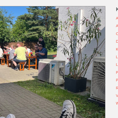
A
A
C
D
L
L
P
P
R
V
W