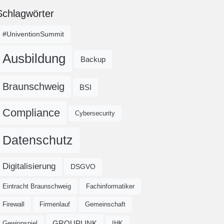
Schlagwörter
#UniventionSummit
Ausbildung
Backup
Braunschweig
BSI
Compliance
Cybersecurity
Datenschutz
Digitalisierung
DSGVO
Eintracht Braunschweig
Fachinformatiker
Firewall
Firmenlauf
Gemeinschaft
GROUPLINK
Gewinnspiel
IHK