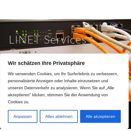
LINET Services
GmbH
Wir schätzen Ihre Privatsphäre
So läuft IT in Braunschweig.
Wir verwenden Cookies, um Ihr Surferlebnis zu verbessern,
Hinter dem Turme 12a, 38114 Braunschweig
personalisierte Anzeigen oder Inhalte einzusetzen und
0531 / 180508 0
unseren Datenverkehr zu analysieren. Wenn Sie auf „Alle
info@linet.de
akzeptieren" klicken, stimmen Sie der Anwendung von
Cookies zu.
Made 2022 with
in
Braunschweig
Anpassen
Alles ablehnen
Alle akzeptieren
Hinweisgeberformular