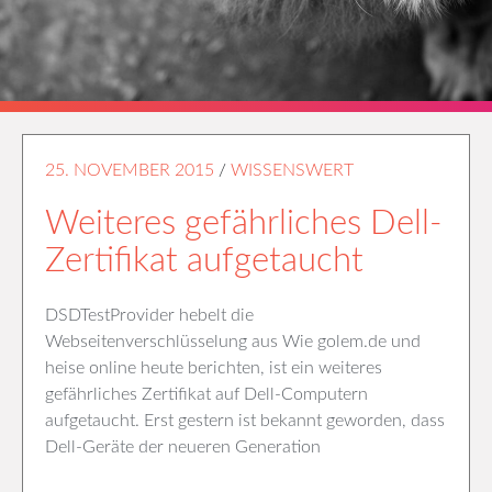
25. NOVEMBER 2015
/
WISSENSWERT
Weiteres gefährliches Dell-
Zertifikat aufgetaucht
DSDTestProvider hebelt die
Webseitenverschlüsselung aus Wie golem.de und
heise online heute berichten, ist ein weiteres
gefährliches Zertifikat auf Dell-Computern
aufgetaucht. Erst gestern ist bekannt geworden, dass
Dell-Geräte der neueren Generation