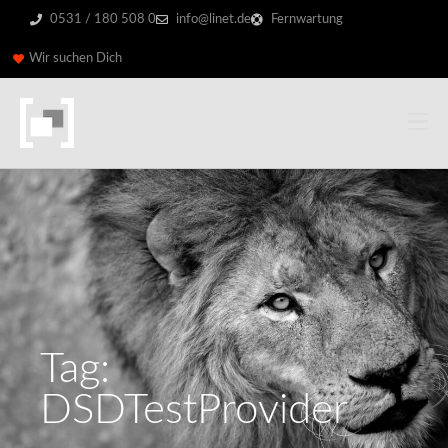
0531 / 180 508 0
info@linet.de
Fernwartung
Wir suchen Dich
Tag:
DSDTestProvider