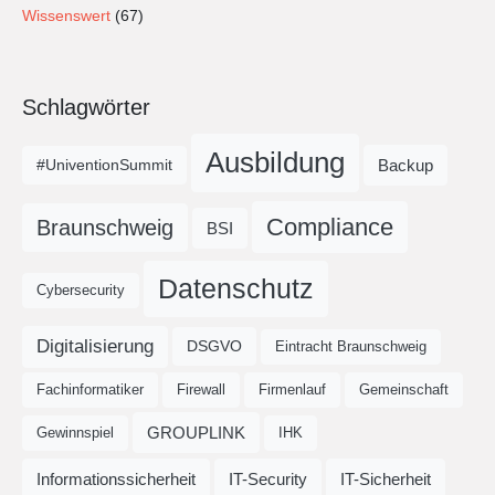
Wissenswert
(67)
Schlagwörter
Ausbildung
Backup
#UniventionSummit
Compliance
Braunschweig
BSI
Datenschutz
Cybersecurity
Digitalisierung
DSGVO
Eintracht Braunschweig
Fachinformatiker
Firewall
Firmenlauf
Gemeinschaft
GROUPLINK
Gewinnspiel
IHK
Informationssicherheit
IT-Security
IT-Sicherheit