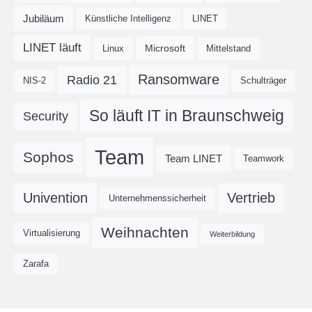
Jubiläum
Künstliche Intelligenz
LINET
LINET läuft
Microsoft
Linux
Mittelstand
Ransomware
Radio 21
NIS-2
Schulträger
So läuft IT in Braunschweig
Security
Team
Sophos
Team LINET
Teamwork
Univention
Vertrieb
Unternehmenssicherheit
Weihnachten
Virtualisierung
Weiterbildung
Zarafa