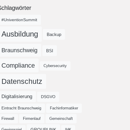
Schlagwörter
#UniventionSummit
Ausbildung
Backup
Braunschweig
BSI
Compliance
Cybersecurity
Datenschutz
Digitalisierung
DSGVO
Eintracht Braunschweig
Fachinformatiker
Firewall
Firmenlauf
Gemeinschaft
GROUPLINK
Gewinnspiel
IHK