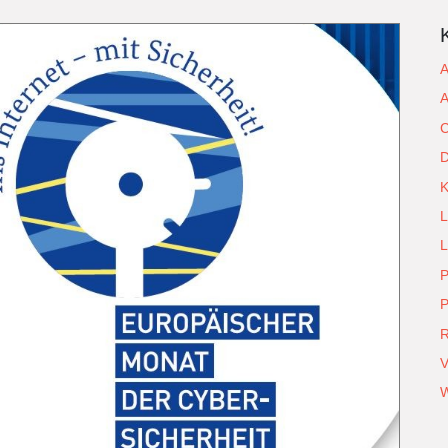
A
A
C
D
L
L
P
P
R
V
W