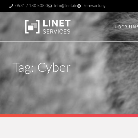
0531 / 180 508 0
info@linet.de
Fernwartung
ÜBER UN
Tag: Cyber