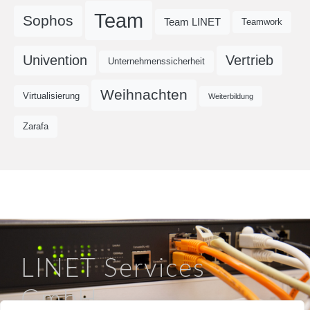
Team
Sophos
Team LINET
Teamwork
Univention
Vertrieb
Unternehmenssicherheit
Weihnachten
Virtualisierung
Weiterbildung
Zarafa
LINET Services
GmbH