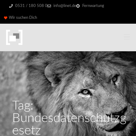
0531 / 180 508 0
info@linet.de
Fernwartung
Wir suchen Dich
Tag:
Bundesdatenschutzg
esetz