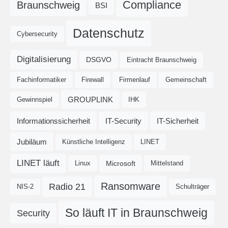
Compliance
Braunschweig
BSI
Datenschutz
Cybersecurity
Digitalisierung
DSGVO
Eintracht Braunschweig
Fachinformatiker
Firewall
Firmenlauf
Gemeinschaft
GROUPLINK
Gewinnspiel
IHK
Informationssicherheit
IT-Security
IT-Sicherheit
Jubiläum
Künstliche Intelligenz
LINET
LINET läuft
Microsoft
Linux
Mittelstand
Ransomware
Radio 21
NIS-2
Schulträger
So läuft IT in Braunschweig
Security