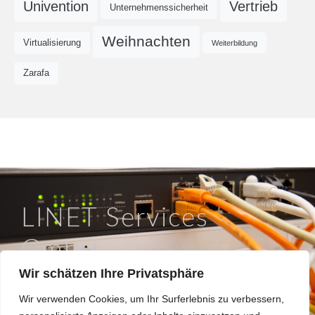
Univention
Vertrieb
Unternehmenssicherheit
Weihnachten
Virtualisierung
Weiterbildung
Zarafa
LINET Services
GmbH
Wir schätzen Ihre Privatsphäre
So läuft IT in Braunschweig.
Wir verwenden Cookies, um Ihr Surferlebnis zu verbessern,
Hinter dem Turme 12a, 38114 Braunschweig