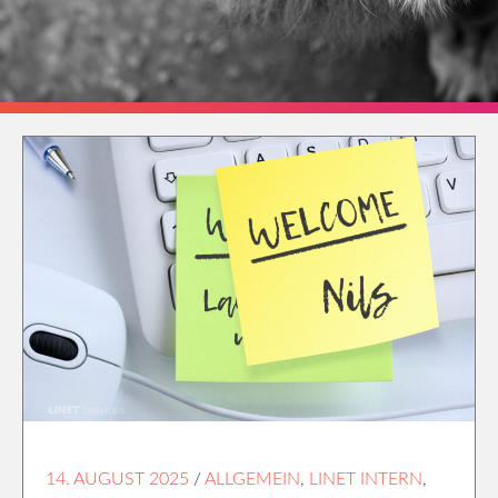
14. AUGUST 2025
/
ALLGEMEIN
,
LINET INTERN
,