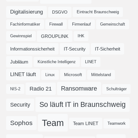
Digitalisierung
DSGVO
Eintracht Braunschweig
Fachinformatiker
Firewall
Firmenlauf
Gemeinschaft
GROUPLINK
Gewinnspiel
IHK
Informationssicherheit
IT-Security
IT-Sicherheit
Jubiläum
Künstliche Intelligenz
LINET
LINET läuft
Microsoft
Linux
Mittelstand
Ransomware
Radio 21
NIS-2
Schulträger
So läuft IT in Braunschweig
Security
Team
Sophos
Team LINET
Teamwork