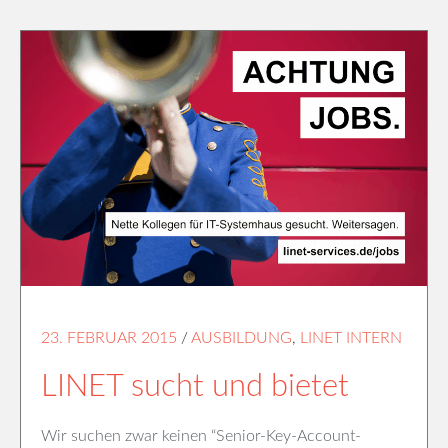
23. FEBRUAR 2015
/
AUSBILDUNG
,
LINET INTERN
LINET sucht und bietet
Wir suchen zwar keinen “Senior-Key-Account-