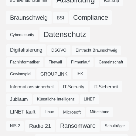
Backup
#UniventionSummit
Compliance
Braunschweig
BSI
Datenschutz
Cybersecurity
Digitalisierung
DSGVO
Eintracht Braunschweig
Fachinformatiker
Firewall
Firmenlauf
Gemeinschaft
GROUPLINK
Gewinnspiel
IHK
Informationssicherheit
IT-Security
IT-Sicherheit
Jubiläum
Künstliche Intelligenz
LINET
LINET läuft
Microsoft
Linux
Mittelstand
Ransomware
Radio 21
NIS-2
Schulträger