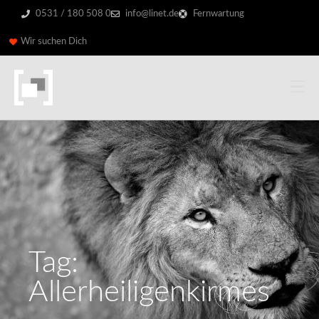
0531 / 180 508 0
info@linet.de
Fernwartung
Wir suchen Dich
Tag:
Allerheiligenkirmes