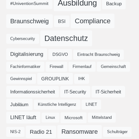
Ausbildung
Backup
#UniventionSummit
Compliance
Braunschweig
BSI
Datenschutz
Cybersecurity
Digitalisierung
DSGVO
Eintracht Braunschweig
Fachinformatiker
Firewall
Firmenlauf
Gemeinschaft
GROUPLINK
Gewinnspiel
IHK
Informationssicherheit
IT-Security
IT-Sicherheit
Jubiläum
Künstliche Intelligenz
LINET
LINET läuft
Microsoft
Linux
Mittelstand
Ransomware
Radio 21
NIS-2
Schulträger