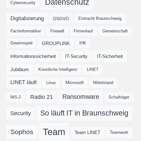
Datenschutz
Cybersecurity
Digitalisierung
DSGVO
Eintracht Braunschweig
Fachinformatiker
Firewall
Firmenlauf
Gemeinschaft
GROUPLINK
Gewinnspiel
IHK
Informationssicherheit
IT-Security
IT-Sicherheit
Jubiläum
Künstliche Intelligenz
LINET
LINET läuft
Microsoft
Linux
Mittelstand
Ransomware
Radio 21
NIS-2
Schulträger
So läuft IT in Braunschweig
Security
Team
Sophos
Team LINET
Teamwork