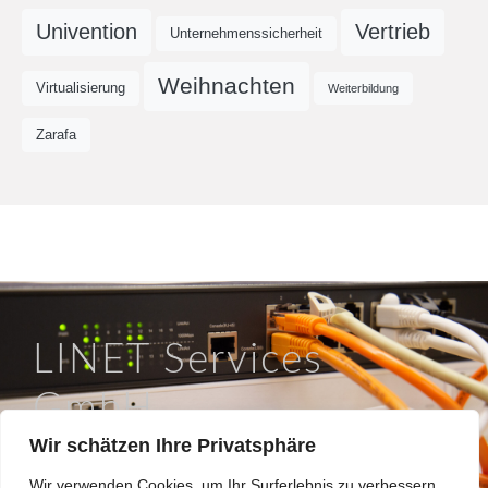
Univention
Vertrieb
Unternehmenssicherheit
Weihnachten
Virtualisierung
Weiterbildung
Zarafa
LINET Services
GmbH
Wir schätzen Ihre Privatsphäre
So läuft IT in Braunschweig.
Wir verwenden Cookies, um Ihr Surferlebnis zu verbessern,