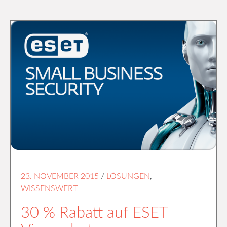
23. NOVEMBER 2015
/
LÖSUNGEN
,
WISSENSWERT
30 % Rabatt auf ESET