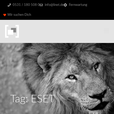
0531 / 180 508 0
info@linet.de
Fernwartung
Wir suchen Dich
Tag: ESET