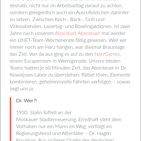
deshalb, nicht nur im Arbeitsalltag darauf zu achten,
sondern gelegentlich auch ein Ausrufezeichen dahinter
zu setzen.
Zwischen Koch-, Back-, Grill und
Videoabenden, Lasertag- und Bowlingaktionen, ist zwei
Jahre nach unserem
Alexisbad-Abenteuer
mal wieder
ein LINET-Team-Wochenende fällig gewesen. Weil wir
immer noch am Harz hängen, war diesmal Braunlage
das Ziel. Von da aus ging es auf zu den
HarzGames
,
einem Escaperoom in Wernigerode. Unsere beiden
Teams hatten je 60 Minuten Zeit, das Abenteuer in Dr.
Kowaljows Labor zu überstehen. Rätsel lösen, Elemente
kombinieren, geheimnisvolle Fährten verfolgen – sowas
liegt uns ja.
Dr. Wer?!
1930. Stalin tüftelt an der
Moskauer Stadterneuerung. Ernsthaft steht dem
Vorhaben nur ein Mann im Weg, verfolgt als
Regierungsfeind und Attentäter – Dr. Hagen
Kovaljow. Aus sicherer Quelle des deutschen