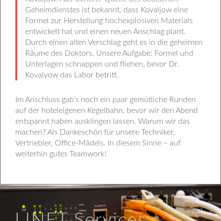
Geheimdienstes ist bekannt, dass Kovaljow eine
Formel zur Herstellung hochexplosiven Materials
entwickelt hat und einen neuen Anschlag plant.
Durch einen alten Verschlag geht es in die geheimen
Räume des Doktors. Unsere Aufgabe: Formel und
Unterlagen schnappen und fliehen, bevor Dr.
Kovalyow das Labor betritt.
Im Anschluss gab’s noch ein paar gemütliche Runden
auf der hoteleigenen Kegelbahn, bevor wir den Abend
entspannt haben ausklingen lassen. Warum wir das
machen? Als Dankeschön für unsere Techniker,
Vertriebler, Office-Mädels. In diesem Sinne – auf
weiterhin gutes Teamwork!
LINET Services