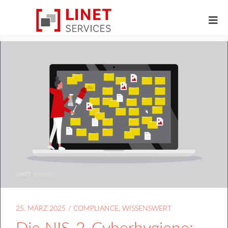
25. MÄRZ 2025
/
COMPLIANCE
,
WISSENSWERT