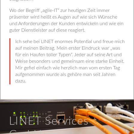
Wo der Begriff „agile-IT“ zur heutigen Zeit immer
präsenter wird heißt es Augen auf wie sich Wünsche
und Anforderungen der Kunden entwickeln und wie ein
guter Dienstleister auf diese reagiert.
Ich sehe bei LINET enormes Potential und freue mich
auf meinen Beitrag. Mein erster Eindruck war „was
für ein Haufen toller Typen“. Jeder auf seine Art und
Weise besonders und gemeinsam eine starke Einheit.
Mir gefiel einfach wie herzlich man vom ersten Tag
aufgenommen wurde als gehöre man seit Jahren
dazu.
LINET Services