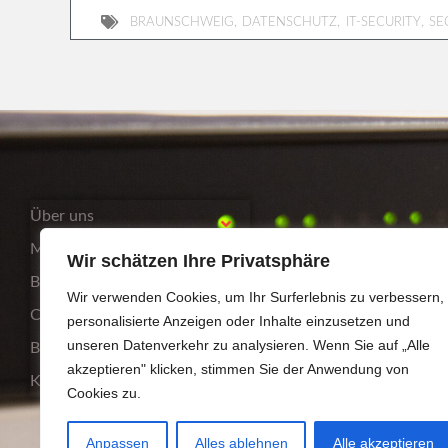
,
,
,
BRAUNSCHWEIG
DATENSCHUTZ
IT-SECURITY
SE
Über uns
Mittelstand
Wir schätzen Ihre Privatsphäre
Bildungsträger
Wir verwenden Cookies, um Ihr Surferlebnis zu verbessern,
Compliance
personalisierte Anzeigen oder Inhalte einzusetzen und
unseren Datenverkehr zu analysieren. Wenn Sie auf „Alle
Blog
akzeptieren" klicken, stimmen Sie der Anwendung von
Kontakt
Cookies zu.
Anpassen
Alles ablehnen
Alle akzeptieren