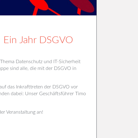
t: Ein Jahr DSGVO
 Thema Datenschutz und IT-Sicherheit
ppe sind alle, die mit der DSGVO in
auf das Inkrafttreten der DSGVO vor
enden dabei: Unser Geschäftsführer Timo
der Veranstaltung an!