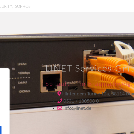
,
CURITY
SOPHOS
LINET Services Gm
So läuft IT in Braunschweig.
Hinter dem Turme 12a, 38114 Br
0531 / 180508 0
info@linet.de