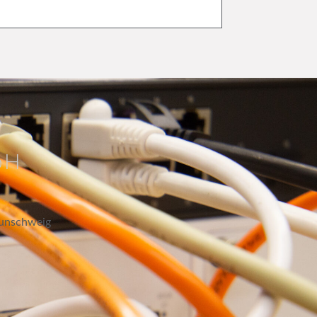
bH
aunschweig