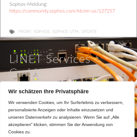
Sophos-Meldung:
https://community.sophos.com/kb/en-us/127257
,
,
,
PROXY
SOPHOS
SOPHOS UTM
UPDATE
LINET Services
GmbH
So läuft IT in Braunschweig.
Wir schätzen Ihre Privatsphäre
Hinter dem Turme 12a, 38114 Braunschweig
Wir verwenden Cookies, um Ihr Surferlebnis zu verbessern,
0531 / 180508 0
personalisierte Anzeigen oder Inhalte einzusetzen und
info@linet.de
unseren Datenverkehr zu analysieren. Wenn Sie auf „Alle
akzeptieren" klicken, stimmen Sie der Anwendung von
Cookies zu.
Made 2022 with
in
Braunschweig