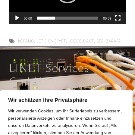
00:00
00:09
,
,
,
,
KOPANO
LET'S ENCRYPT
LOGODIDACT
SBE
ZARAFA
LINET Services
GmbH
So läuft IT in Braunschweig.
Wir schätzen Ihre Privatsphäre
Hinter dem Turme 12a, 38114 Braunschweig
Wir verwenden Cookies, um Ihr Surferlebnis zu verbessern,
0531 / 180508 0
personalisierte Anzeigen oder Inhalte einzusetzen und
info@linet.de
unseren Datenverkehr zu analysieren. Wenn Sie auf „Alle
akzeptieren" klicken, stimmen Sie der Anwendung von