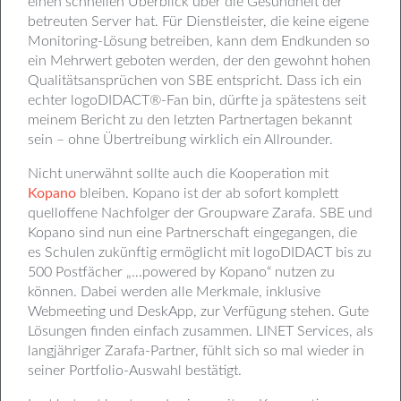
einen schnellen Überblick über die Gesundheit der
betreuten Server hat. Für Dienstleister, die keine eigene
Monitoring-Lösung betreiben, kann dem Endkunden so
ein Mehrwert geboten werden, der den gewohnt hohen
Qualitätsansprüchen von SBE entspricht. Dass ich ein
echter logoDIDACT®-Fan bin, dürfte ja spätestens seit
meinem Bericht zu den letzten Partnertagen bekannt
sein – ohne Übertreibung wirklich ein Allrounder.
Nicht unerwähnt sollte auch die Kooperation mit
Kopano
bleiben. Kopano ist der ab sofort komplett
quelloffene Nachfolger der Groupware Zarafa. SBE und
Kopano sind nun eine Partnerschaft eingegangen, die
es Schulen zukünftig ermöglicht mit logoDIDACT bis zu
500 Postfächer „…powered by Kopano“ nutzen zu
können. Dabei werden alle Merkmale, inklusive
Webmeeting und DeskApp, zur Verfügung stehen. Gute
Lösungen finden einfach zusammen. LINET Services, als
langjähriger Zarafa-Partner, fühlt sich so mal wieder in
seiner Portfolio-Auswahl bestätigt.