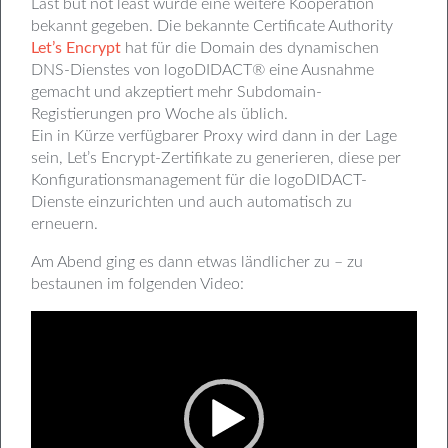
Last but not least wurde eine weitere Kooperation
bekannt gegeben. Die bekannte Certificate Authority
Let’s Encrypt
hat für die Domain des dynamischen
DNS-Dienstes von logoDIDACT® eine Ausnahme
gemacht und akzeptiert mehr Subdomain-
Registierungen pro Woche als üblich.
Ein in Kürze verfügbarer Proxy wird dann in der Lage
sein, Let’s Encrypt-Zertifikate zu generieren, diese per
Konfigurationsmanagement für die logoDIDACT-
Dienste einzurichten und auch automatisch zu
erneuern.
Am Abend ging es dann etwas ländlicher zu – zu
bestaunen im folgenden Video:
Video-
Player