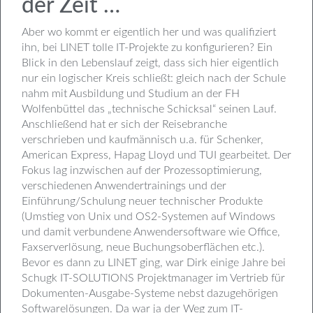
der Zeit …
Aber wo kommt er eigentlich her und was qualifiziert
ihn, bei LINET tolle IT-Projekte zu konfigurieren? Ein
Blick in den Lebenslauf zeigt, dass sich hier eigentlich
nur ein logischer Kreis schließt: gleich nach der Schule
nahm mit Ausbildung und Studium an der FH
Wolfenbüttel das „technische Schicksal“ seinen Lauf.
Anschließend hat er sich der Reisebranche
verschrieben und kaufmännisch u.a. für Schenker,
American Express, Hapag Lloyd und TUI gearbeitet. Der
Fokus lag inzwischen auf der Prozessoptimierung,
verschiedenen Anwendertrainings und der
Einführung/Schulung neuer technischer Produkte
(Umstieg von Unix und OS2-Systemen auf Windows
und damit verbundene Anwendersoftware wie Office,
Faxserverlösung, neue Buchungsoberflächen etc.).
Bevor es dann zu LINET ging, war Dirk einige Jahre bei
Schugk IT-SOLUTIONS Projektmanager im Vertrieb für
Dokumenten-Ausgabe-Systeme nebst dazugehörigen
Softwarelösungen. Da war ja der Weg zum IT-