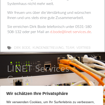
Systemhaus nicht mehr weit.
Wir freuen uns über die Verstärkung und wünschen
Ihnen und uns stets eine gute Zusammenarbeit.
Sie erreichen Dirk Bode telefonisch unter 0531-180
508-132 oder per Mail an
d.bode@linet-services.de
.
,
,
,
DIRK BODE
KUNDENBETREUUNG
TEAM
VERTRIEB
LINET Services
GmbH
So läuft IT in Braunschweig.
Wir schätzen Ihre Privatsphäre
Hinter dem Turme 12a, 38114 Braunschweig
Wir verwenden Cookies, um Ihr Surferlebnis zu verbessern,
0531 / 180508 0