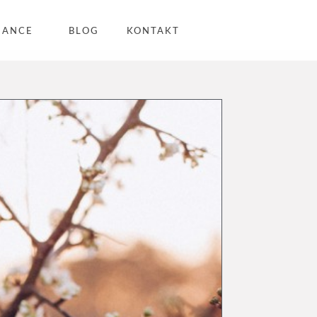
IANCE
BLOG
KONTAKT