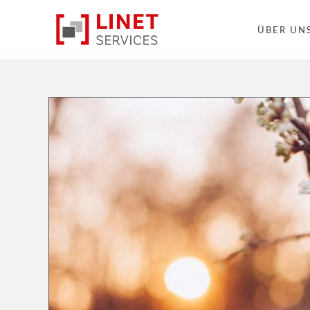
ÜBER UN